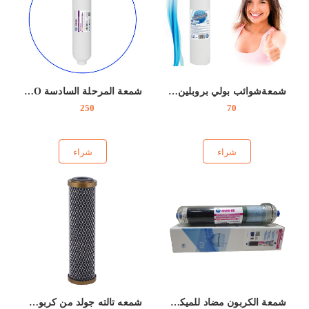
شمعةشوائب بولي بروبلين 10" بمسام 5ميكرون &1ميكرون FCPS
شمعة المرحلة السادسة AIMRO
250
70
شراء
شراء
شمعة الكربون مضاد للميكروبات AICRO-AB
شمعه تالته جولد من كربون جوز الهند