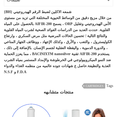
شمعه الاكلين لضبط الرقم الهيدروجيني {BH}
من خلال مزيج دقيق من الوسائط الحيوية المختلفة التي تزيد من مستوى
الأس الهيدروجيني وتقليل ORP ، يسمح AIFIR-200 بالحصول على المياه
القلوية. حددت العديد من الدراسات الفوائد الصحية لشرب المياه القلوية
والنتائج التالية ؛ تحسين الحالات المرضية مثل مرض السكري ، وارتفاع
الكوليسترول ، والتعب ، والأرق ، وكذلك الإجهاد ، ووظائف الجهاز المناعي
، والدورة الدموية ، واليقظة العقلية لجسم الإنسان. بالإضافة إلى ذلك ،
يستخدم AIFIR-200 تقنية BACINIXTM nanosilver ، مما يعزز الحماية
ضد النمو الميكروبيولوجي في الخرطوشة والإمداد المستمر بمياه الشرب
العذبة والنظيفة.حاصل ع شهادات جوده عالميه من منظمه الغذاء والدواء
F.D.A و N.S.F
Tags
CARTRIDGES
منتجات متشابهه