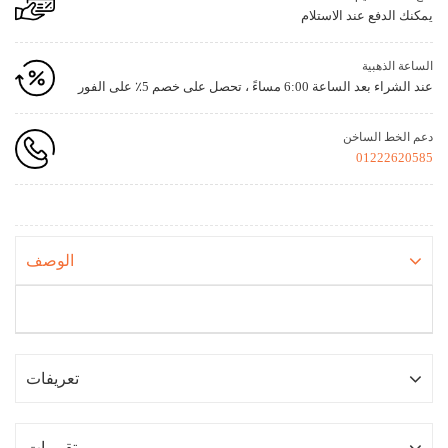
يمكنك الدفع عند الاستلام
الساعة الذهبية
عند الشراء بعد الساعة 6:00 مساءً ، تحصل على خصم 5٪ على الفور
دعم الخط الساخن
01222620585
الوصف
تعريفات
تقييمات