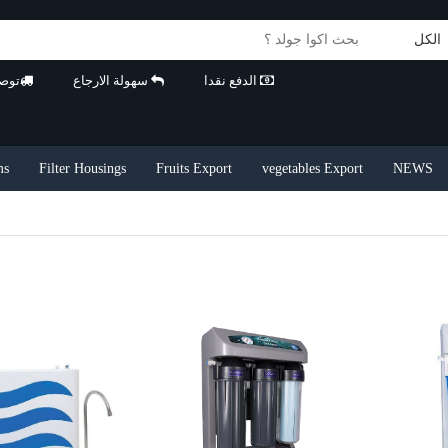
الكل
الدفع نقدا
سهولة الارجاع
توص
—
ms
Filter Housings
Fruits Export
vegetables Export
NEWS
—