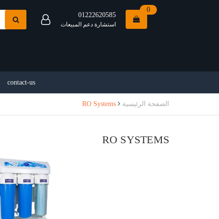
0
01222620585
استشارة دعم المبيعات
contact-us
الصفحة الرئيسية
RO Systems
RO SYSTEMS