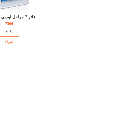
7500
ج.م
شراء